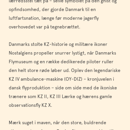
lærredsstel tæt på – selve symbolet på den gnist og
opfindsomhed, der gjorde Danmark til en
luftfartsnation, længe før moderne jagerfly
overhovedet var på tegnebrættet.
Danmarks stolte KZ-historie og militære ikoner
Nostalgiens propeller snurrer lystigt, når Danmarks
Flymuseum og en række dedikerede piloter ruller
den helt store røde løber ud. Oplev den legendariske
KZ IV ambulance-maskine (OY-DIZ) – kronjuvelen i
dansk flyproduktion – side om side med de ikoniske
trænere som KZ II, KZ III Lærke og hærens gamle
observationsfly KZ X.
Mærk suget i maven, når den store, buldrende