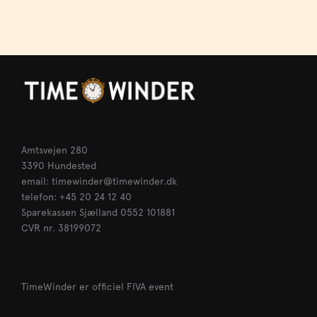
Indlægsnavigation
Amtsvejen 280
3390 Hundested
email: timewinder@timewinder.dk
telefon: +45 20 24 12 40
Sparekassen Sjælland 0552 101881
CVR nr. 38199072
TimeWinder er officiel FIVA event