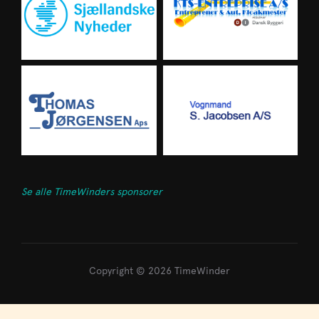
Se alle TimeWinders sponsorer
Copyright © 2026 TimeWinder